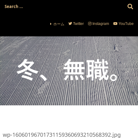
ホーム
Twitter
Instagram
YouTube
wp-16060196701731159360693210568392.jpg