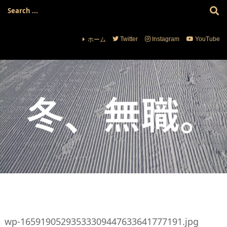
ホーム
Twitter
Instagram
YouTube
wp-16591905293533309447633641777191.jpg