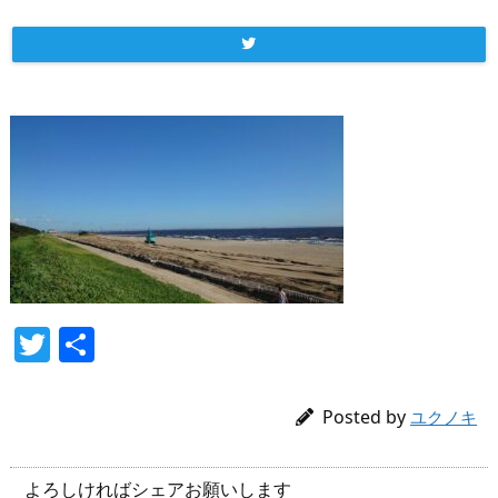
T
共
w
有
itt
Posted by
ユクノキ
er
よろしければシェアお願いします