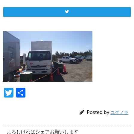
T
共
w
有
itt
Posted by
ユクノキ
er
よろしければシェアお願いします