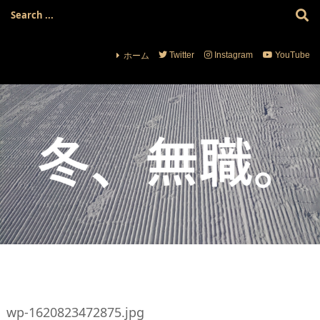
ホーム
Twitter
Instagram
YouTube
wp-1620823472875.jpg