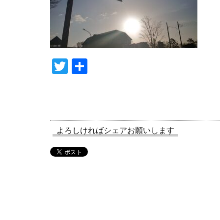
T
共
w
有
itt
er
よろしければシェアお願いします